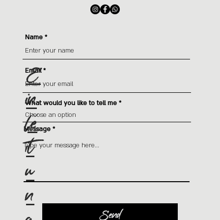
Kontaktieren Sie mich
Name
E
Email
in
What would you like to tell me
le
Message
it
u
n
g
Send