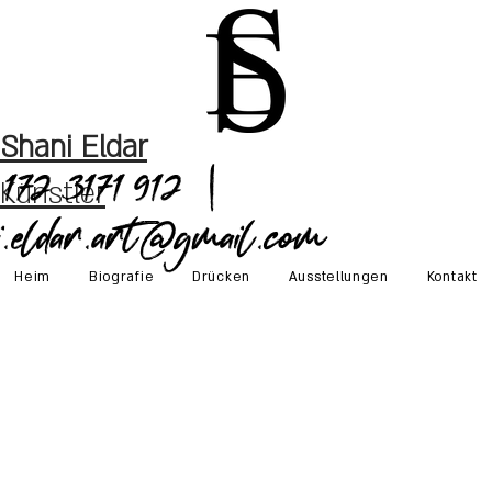
Shani Eldar
172 3171 912 |
Künstler
i.eldar.art@gmail.com
Heim
Biografie
Drücken
Ausstellungen
Kontakt