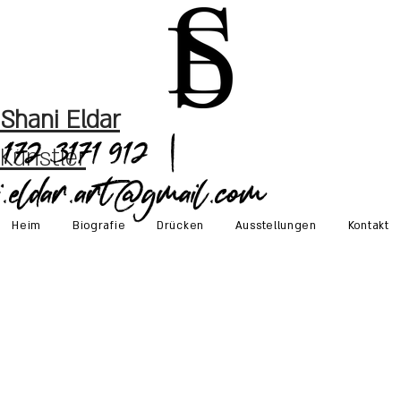
Shani Eldar
172 3171 912 |
Künstler
i.eldar.art@gmail.com
Heim
Biografie
Drücken
Ausstellungen
Kontakt