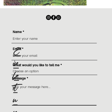
Kontaktieren Sie mich
Name
E
Email
in
What would you like to tell me
le
Message
it
u